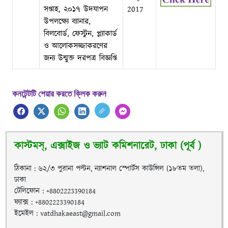
সপ্তাহ, ২০১৭ উদযাপন
2017
উপলক্ষ্যে ব্যানার,
বিলবোর্ড, ফেস্টুন, প্ল্যাকার্ড
ও আলোকসজ্জাকরণের
জন্য উন্মুক্ত দরপত্র বিজ্ঞপ্তি
কনটেন্টটি শেয়ার করতে ক্লিক করুন
কাস্টমস্, এক্সাইজ ও ভ্যাট কমিশনারেট, ঢাকা (পূর্ব )
ঠিকানা : ৬২/৩ পুরানা পল্টন, ন্যাশনাল স্পোর্টস কাউন্সিল (১৮তম তলা),
ঢাকা
টেলিফোন : +8802223390184
ফ্যাক্স : +8802223390184
ইমেইল : vatdhakaeast@gmail.com