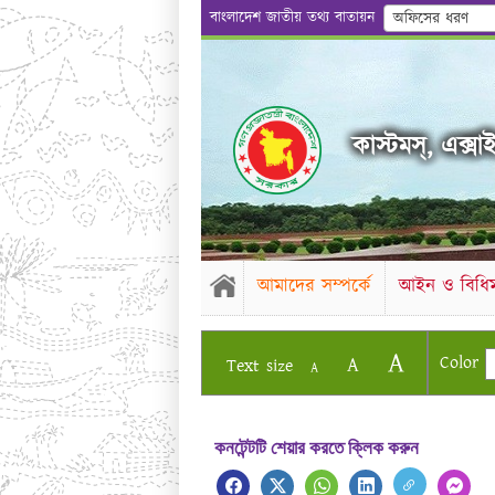
বাংলাদেশ জাতীয় তথ্য বাতায়ন
অফিসের ধরণ
কাস্টমস্, এক্সাই
আমাদের সম্পর্কে
আইন ও বিধিম
A
Color
A
Text size
A
কনটেন্টটি শেয়ার করতে ক্লিক করুন