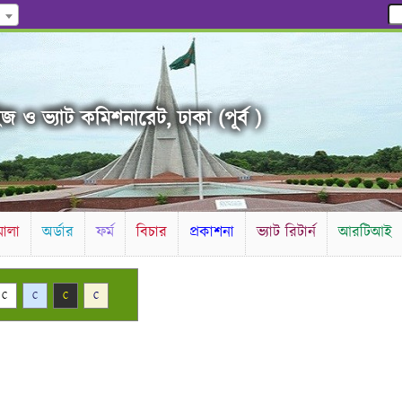
জ ও ভ্যাট কমিশনারেট, ঢাকা (পূর্ব )
ালা
অর্ডার
ফর্ম
বিচার
প্রকাশনা
ভ্যাট রিটার্ন
আরটিআই
C
C
C
C