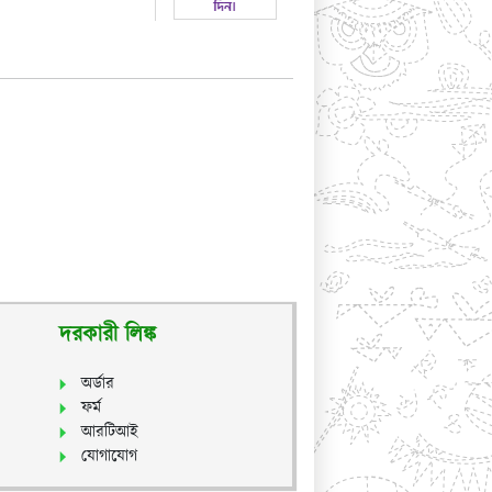
দরকারী লিঙ্ক
অর্ডার
ফর্ম
আরটিআই
যোগাযোগ