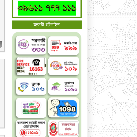
জরুরী হটলাইন
ব