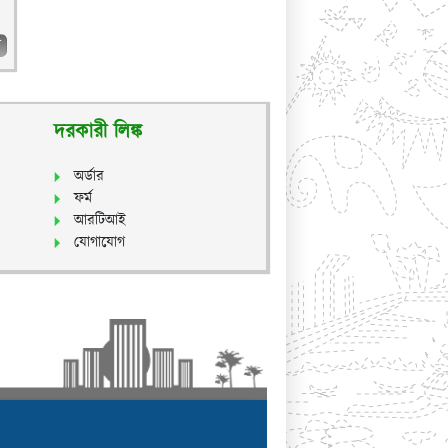
ব
দরকারী লিঙ্ক
অর্ডার
ফর্ম
আরটিআই
যোগাযোগ