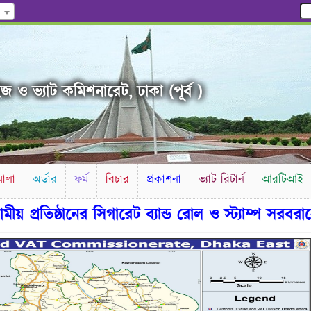
জ ও ভ্যাট কমিশনারেট, ঢাকা (পূর্ব )
ালা
অর্ডার
ফর্ম
বিচার
প্রকাশনা
ভ্যাট রিটার্ন
আরটিআই
ষ্ঠানের সিগারেট ব্যান্ড রোল ও স্ট্যাম্প সরবরাহের জন্য স