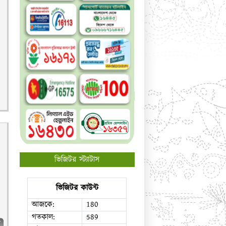
ভিজিটর স্ট্যাটাস
ভিজিটর কাউন্ট
আজকে:
180
গতকাল:
589
ব