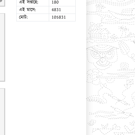
এই সপ্তাহে:
180
এই মাসে:
4831
মোট:
105831