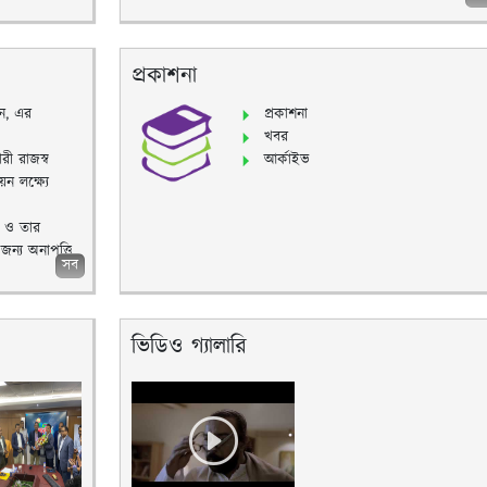
প্রকাশনা
ন, এর
প্রকাশনা
খবর
ী রাজস্ব
আর্কাইভ
ন লক্ষ্যে
ন ও তার
ন্য অনাপত্তি
সব
ভিডিও গ্যালারি