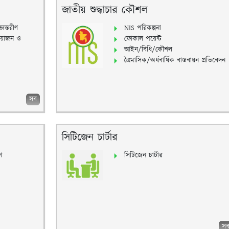
জাতীয় শুদ্ধাচার কৌশল
যন্তরীণ
NIS পরিকল্পনা
য়োজন ও
ফোকাল পয়েন্ট
আইন/বিধি/কৌশল
ত্রৈমাসিক/অর্ধবার্ষিক বাস্তবায়ন প্রতিবেদন
সব
সিটিজেন চার্টার
গ
সিটিজেন চার্টার
স