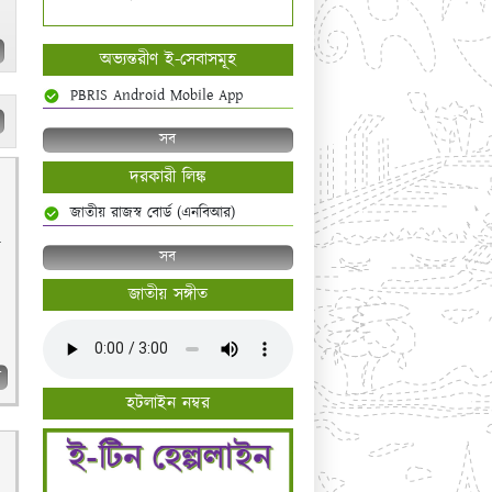
অভ্যন্তরীণ ই-সেবাসমূহ
PBRIS Android Mobile App
সব
দরকারী লিঙ্ক
জাতীয় রাজস্ব বোর্ড (এনবিআর)
গ
সব
জাতীয় সঙ্গীত
ব
হটলাইন নম্বর