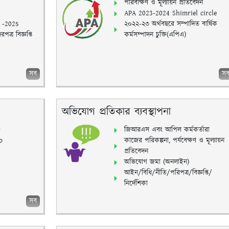
পরিবীক্ষণ ও মূল্যায়ন প্রতিবেদন
APA 2023-2024 Shimriel circle
স -2025
২০২২-২৩ অর্থবছরে সম্পাদিত বার্ষিক
পত্র বিজ্ঞপ্তি
কর্মসম্পাদন চুক্তি(এপিএ)
সব
স
অভিযোগ প্রতিকার ব্যবস্থাপনা
r
জিআরএস এবং আপিল কর্মকর্তারা
o
কাজের পরিকল্পনা, পর্যবেক্ষণ ও মূল্যায়ন
প্রতিবেদন
অভিযোগ জমা (অনলাইন)
আইন/বিধি/নীতি/পরিপত্র/বিজ্ঞপ্তি/
নির্দেশিকা
সব