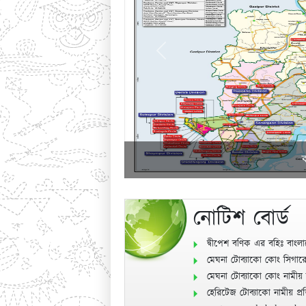
Previous
ক
নোটিশ বোর্ড
দ্বীপেশ বণিক এর বহিঃ বাংলা
মেঘনা টোব্যাকো কোং সিগারেট 
মেঘনা টোব্যাকো কোং নামীয় সিগা
হেরিটেজ টোব্যাকো নামীয় প্রতি